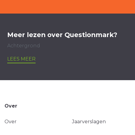
Meer lezen over Questionmark?
Achtergrond
LEES MEER
Over
Over
Jaarverslagen