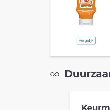
Vergelijk
Duurzaa
Keurm