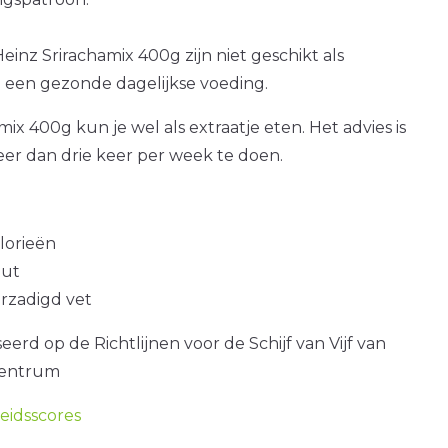
einz Srirachamix 400g zijn niet geschikt als
 een gezonde dagelijkse voeding.
ix 400g kun je wel als extraatje eten. Het advies is
er dan drie keer per week te doen.
alorieën
out
erzadigd vet
erd op de Richtlijnen voor de Schijf van Vijf van
centrum
idsscores