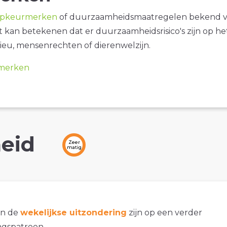
opkeurmerken
of duurzaamheidsmaatregelen bekend 
it kan betekenen dat er duurzaamheidsrisico's zijn op he
ieu, mensenrechten of dierenwelzijn.
merken
eid
Zeer
matig
an de
wekelijkse uitzondering
zijn op een verder
gspatroon.