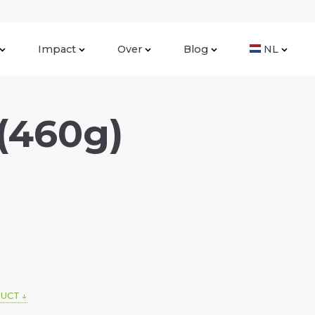
Impact
Over
Blog
NL
(460g)
DUCT