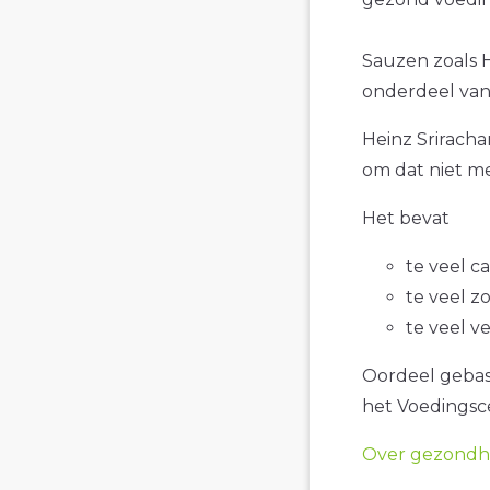
Sauzen zoals H
onderdeel van
Heinz Sriracham
om dat niet me
Het bevat
te veel c
te veel z
te veel v
Oordeel gebase
het Voedings
Over gezondhe