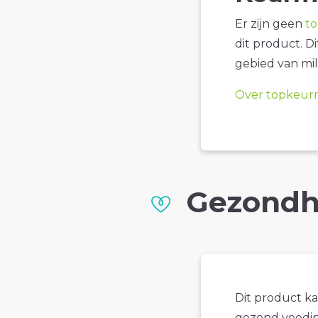
Er zijn geen
t
dit product. D
gebied van mil
Over topkeur
Gezondh
Dit product k
gezond voedin