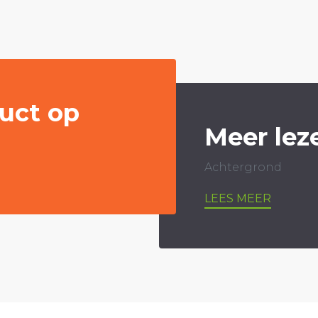
uct op
Meer lez
Achtergrond
LEES MEER