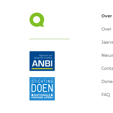
Over
Over
Jaarv
Nieuw
Conta
Done
FAQ