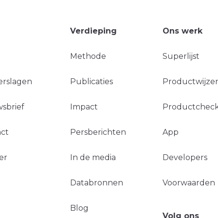
Verdieping
Ons werk
Methode
Superlijst
erslagen
Publicaties
Productwijzer
sbrief
Impact
Productchec
ct
Persberichten
App
er
In de media
Developers
Databronnen
Voorwaarden
Blog
Volg ons