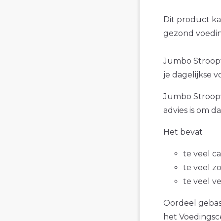
Dit product k
gezond voedin
Jumbo Stroopwa
je dagelijkse v
Jumbo Stroopwa
advies is om d
Het bevat
te veel c
te veel z
te veel v
Oordeel gebase
het Voedings