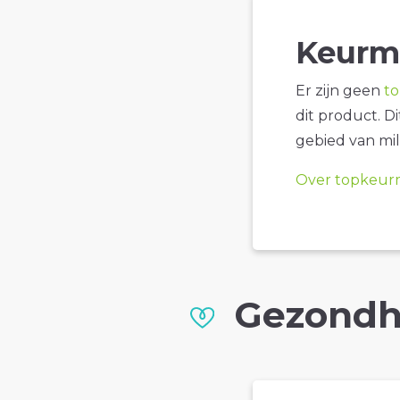
Keurm
Er zijn geen
t
dit product. D
gebied van mil
Over topkeur
Gezondh