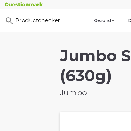
Productchecker
Gezond
D
Jumbo St
(630g)
Jumbo