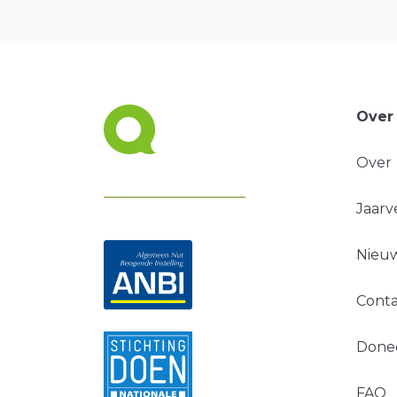
Over
Over
Jaarv
Nieuw
Conta
Done
FAQ