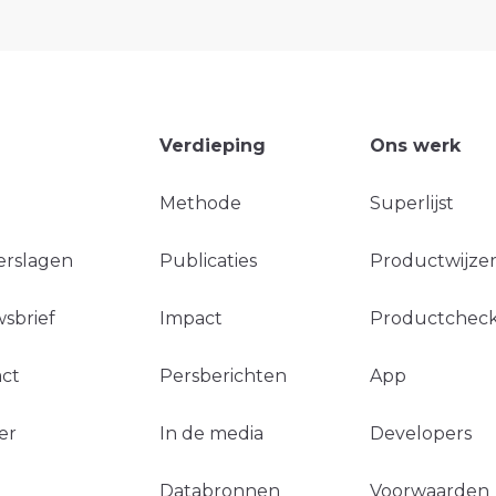
Verdieping
Ons werk
Methode
Superlijst
erslagen
Publicaties
Productwijzer
sbrief
Impact
Productchec
ct
Persberichten
App
er
In de media
Developers
Databronnen
Voorwaarden