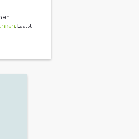
n en
ronnen
. Laatst
t