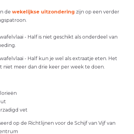
an de
wekelijkse uitzondering
zijn op een verder
gspatroon.
felvlaai - Half is niet geschikt als onderdeel van
oeding.
felvlaai - Half kun je wel als extraatje eten. Het
at niet meer dan drie keer per week te doen.
alorieën
out
erzadigd vet
erd op de Richtlijnen voor de Schijf van Vijf van
centrum