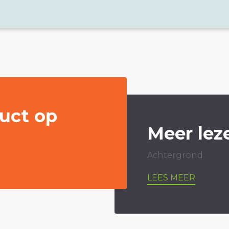
uct op
Meer lez
Achtergrond
LEES MEER