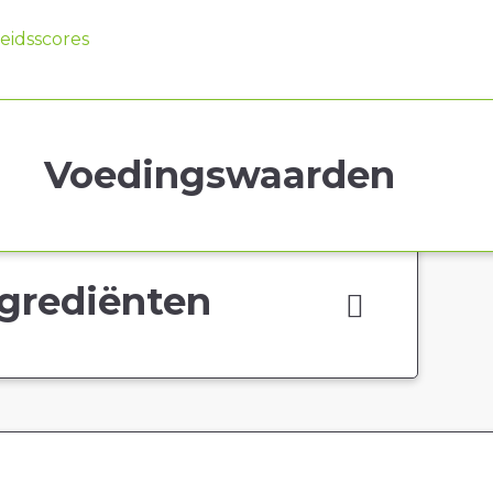
idsscores
Voedingswaarden
grediënten