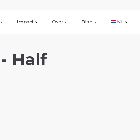
Impact
Over
Blog
NL
- Half