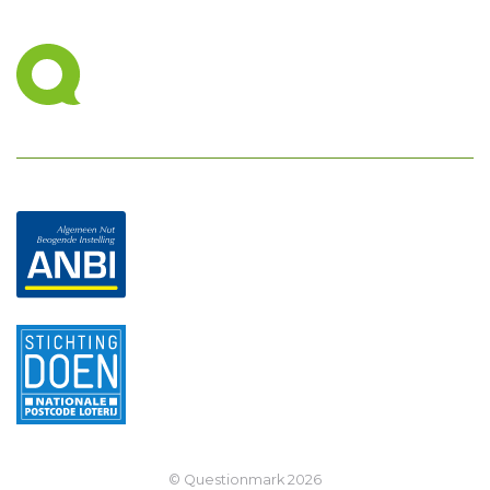
© Questionmark
2026