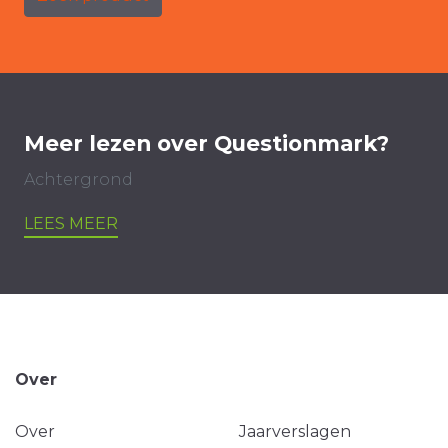
Meer lezen over Questionmark?
Achtergrond
LEES MEER
Over
Over
Jaarverslagen