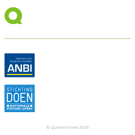
© Questionmark
2026