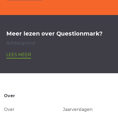
Meer lezen over Questionmark?
Achtergrond
LEES MEER
Over
Over
Jaarverslagen