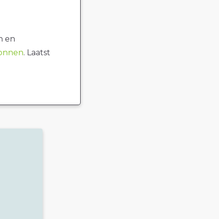
n en
ronnen
. Laatst