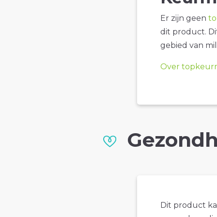
Er zijn geen
t
dit product. D
gebied van mil
Over topkeur
Gezondh
Dit product k