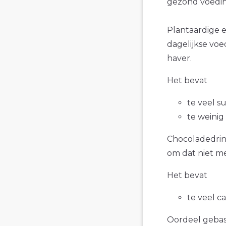
gezond voedin
Plantaardige 
dagelijkse voe
haver.
Het bevat
te veel su
te weinig
Chocoladedrink
om dat niet me
Het bevat
te veel c
Oordeel gebase