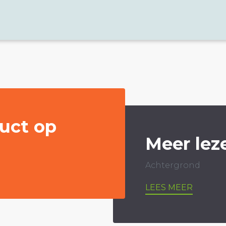
uct op
Meer lez
Achtergrond
LEES MEER