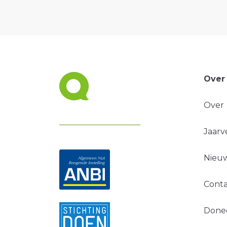
Over
Over
Jaarv
Nieuw
Conta
Done