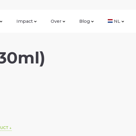
Impact
Over
Blog
NL
30ml)
DUCT