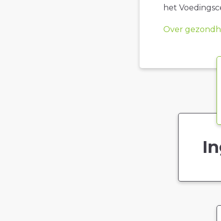
het Voedings
Over gezondhe
In