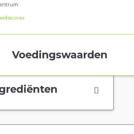
centrum
idsscores
Voedingswaarden
grediënten