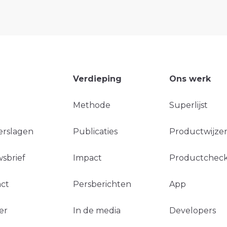
Verdieping
Ons werk
Methode
Superlijst
erslagen
Publicaties
Productwijzer
sbrief
Impact
Productchec
ct
Persberichten
App
er
In de media
Developers