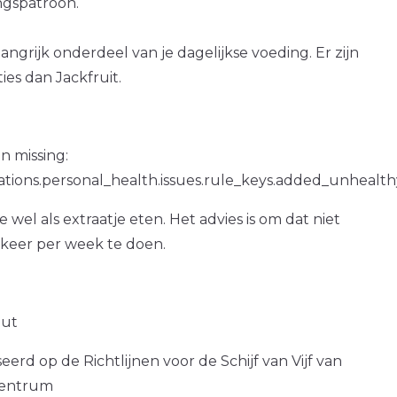
gspatroon.
langrijk onderdeel van je dagelijkse voeding. Er zijn
es dan Jackfruit.
n missing:
ations.personal_health.issues.rule_keys.added_unhealth
e wel als extraatje eten. Het advies is om dat niet
 keer per week te doen.
out
erd op de Richtlijnen voor de Schijf van Vijf van
centrum