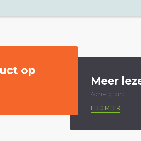
uct op
Meer lez
Achtergrond
LEES MEER