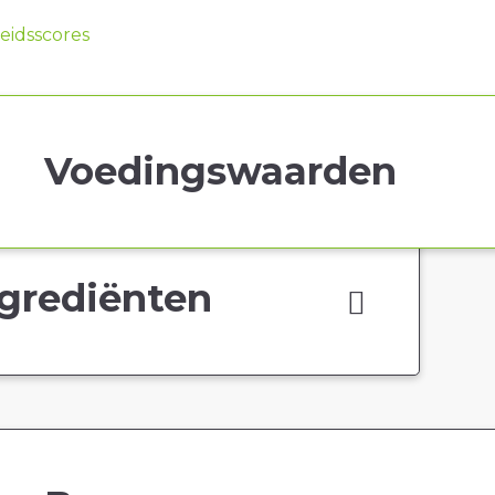
idsscores
Voedingswaarden
grediënten