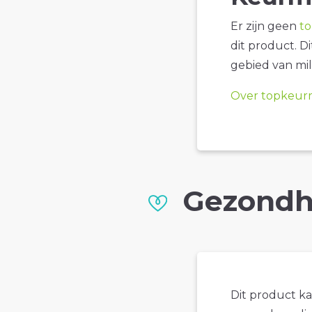
Er zijn geen
t
dit product. D
gebied van mil
Over topkeur
Gezondh
Dit product k