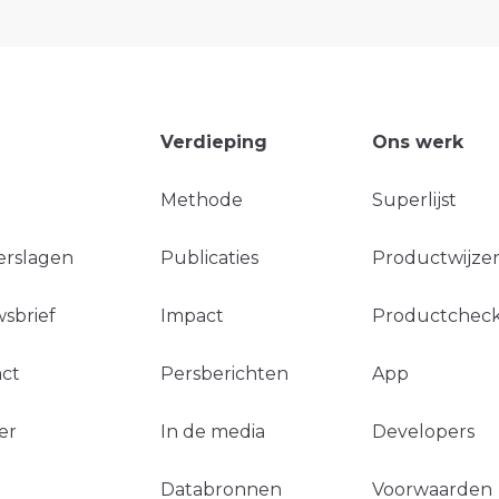
Verdieping
Ons werk
Methode
Superlijst
erslagen
Publicaties
Productwijzer
sbrief
Impact
Productchec
ct
Persberichten
App
er
In de media
Developers
Databronnen
Voorwaarden