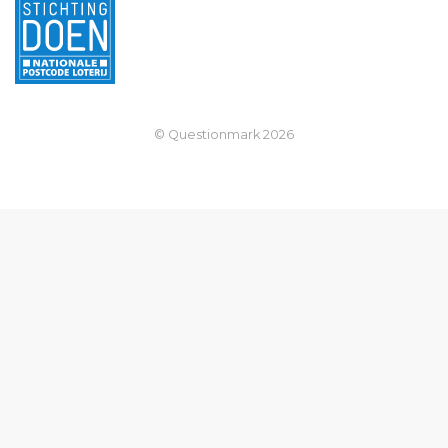
© Questionmark
2026