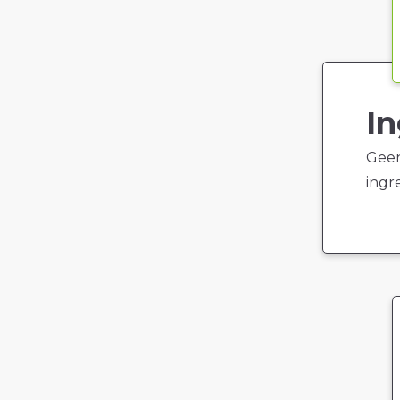
In
Geen
ingr