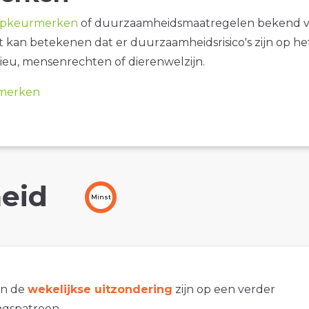
opkeurmerken
of duurzaamheidsmaatregelen bekend 
it kan betekenen dat er duurzaamheidsrisico's zijn op he
ieu, mensenrechten of dierenwelzijn.
merken
eid
Minst
an de
wekelijkse uitzondering
zijn op een verder
gspatroon.