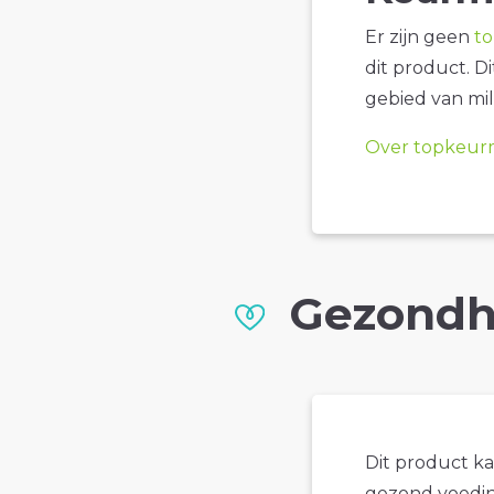
Er zijn geen
t
dit product. D
gebied van mil
Over topkeur
Gezondh
Dit product k
gezond voedin