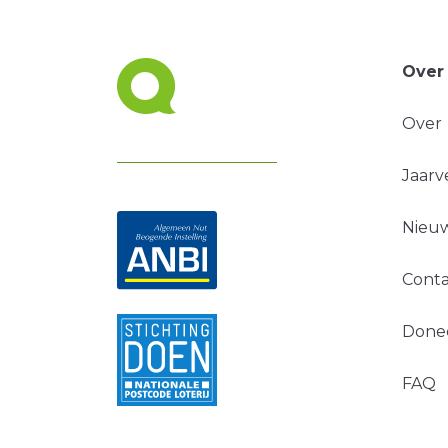
Over
Over
Jaarv
Nieuw
Conta
Done
FAQ