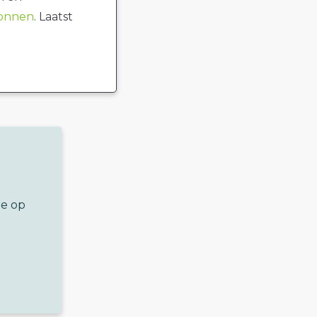
ronnen
. Laatst
ze op