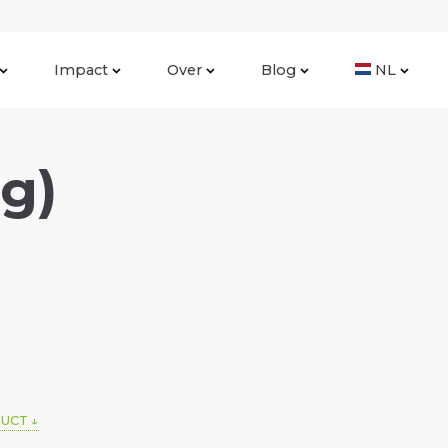
Impact
Over
Blog
NL
g)
DUCT