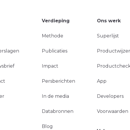
Verdieping
Ons werk
Methode
Superlijst
erslagen
Publicaties
Productwijzer
sbrief
Impact
Productchec
ct
Persberichten
App
er
In de media
Developers
Databronnen
Voorwaarden
Blog