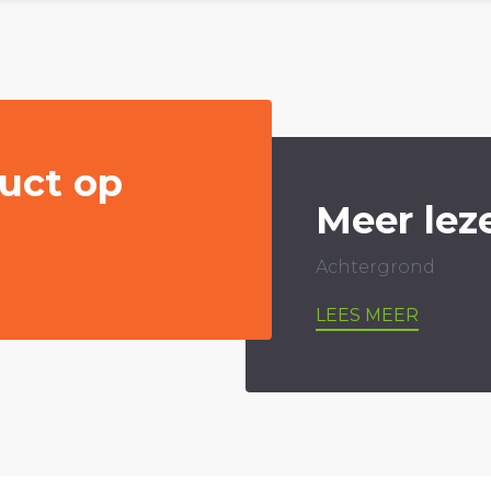
uct op
Meer lez
Achtergrond
LEES MEER