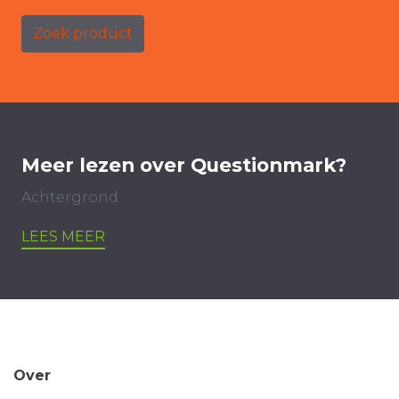
Zoek product
Meer lezen over Questionmark?
Achtergrond
LEES MEER
Over