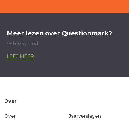
Meer lezen over Questionmark?
Achtergrond
LEES MEER
Over
Over
Jaarverslagen