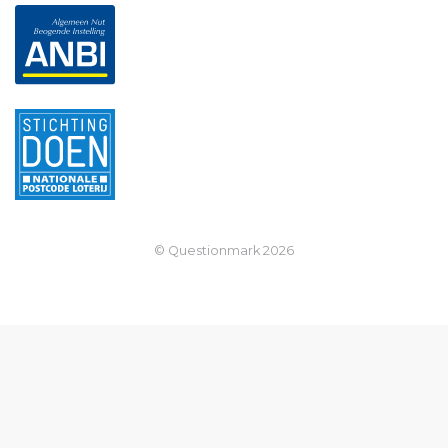
© Questionmark
2026