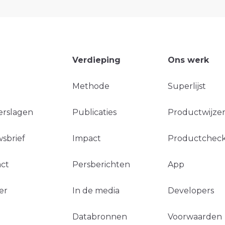
Verdieping
Ons werk
Methode
Superlijst
erslagen
Publicaties
Productwijzer
sbrief
Impact
Productchec
ct
Persberichten
App
er
In de media
Developers
Databronnen
Voorwaarden