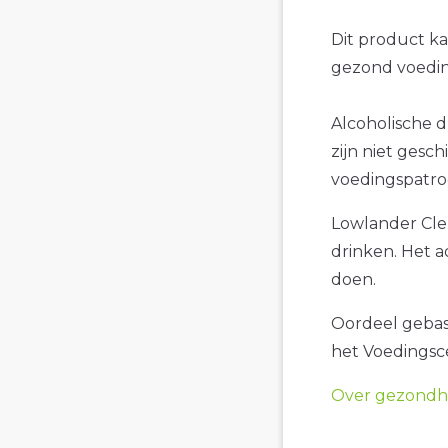
Dit product k
gezond voedin
Alcoholische 
zijn niet gesch
voedingspatro
Lowlander Cle
drinken. Het a
doen.
Oordeel gebase
het Voedings
Over gezondhe