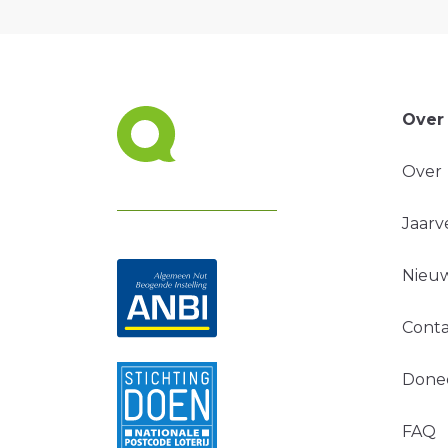
Over
Over
Jaarv
Nieuw
Conta
Done
FAQ