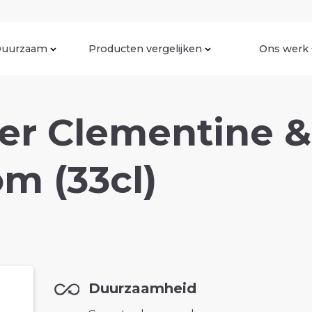
uurzaam
Producten vergelijken
Ons werk
er Clementine &
m (33cl)
Duurzaamheid