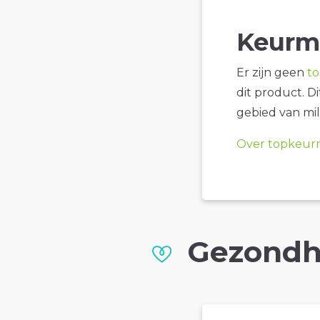
Keurm
Er zijn geen
t
dit product. D
gebied van mil
Over topkeur
Gezondh