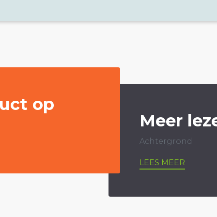
uct op
Meer lez
Achtergrond
LEES MEER