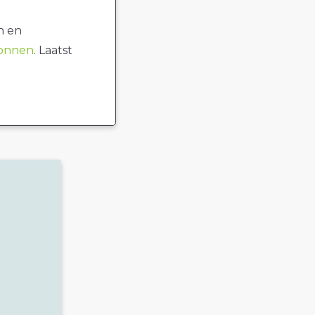
n en
ronnen
. Laatst