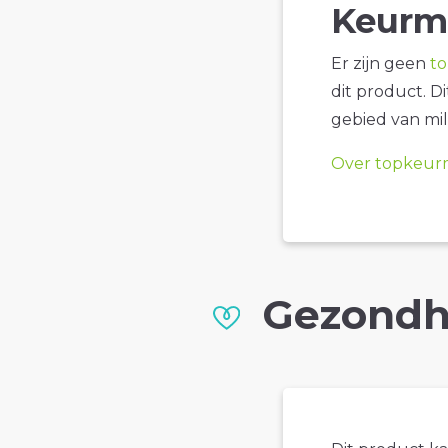
Keurm
Er zijn geen
t
dit product. D
gebied van mil
Over topkeur
Gezondh