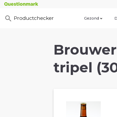
Productchecker
Gezond
D
Brouweri
tripel (3