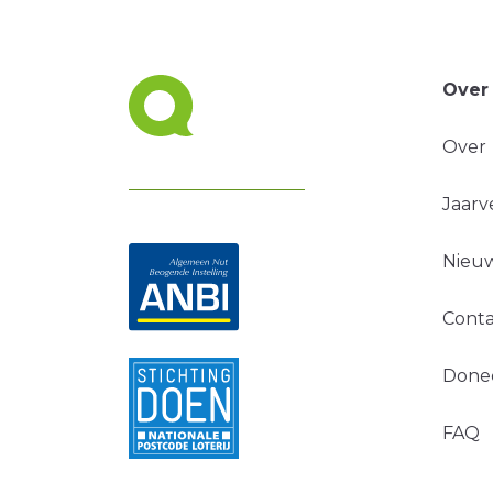
Over
Over
Jaarv
Nieuw
Conta
Done
FAQ