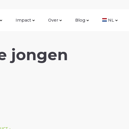
Impact
Over
Blog
NL
e jongen
DUCT