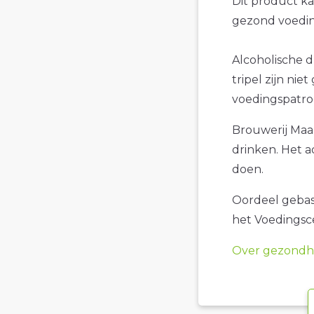
Dit product k
gezond voedin
Alcoholische 
tripel zijn nie
voedingspatro
Brouwerij Maal
drinken. Het a
doen.
Oordeel gebase
het Voedings
Over gezondhe