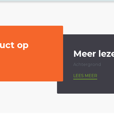
uct op
Meer lez
Achtergrond
LEES MEER