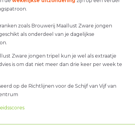
an de
wekelijkse uitzondering
zijn op een verder
gspatroon.
dranken zoals Brouwerij Maallust Zware jongen
t geschikt als onderdeel van je dagelijkse
on.
lust Zware jongen tripel kun je wel als extraatje
dvies is om dat niet meer dan drie keer per week te
erd op de Richtlijnen voor de Schijf van Vijf van
centrum
idsscores