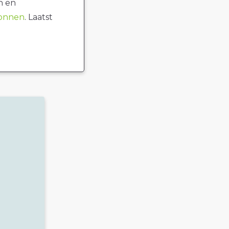
n en
ronnen
. Laatst