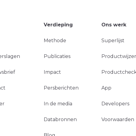
Verdieping
Ons werk
Methode
Superlijst
erslagen
Publicaties
Productwijzer
sbrief
Impact
Productchec
ct
Persberichten
App
er
In de media
Developers
Databronnen
Voorwaarden
Blog