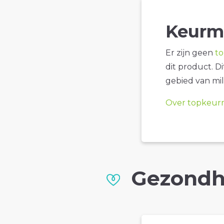
Keurm
Er zijn geen
t
dit product. D
gebied van mil
Over topkeur
Gezondh