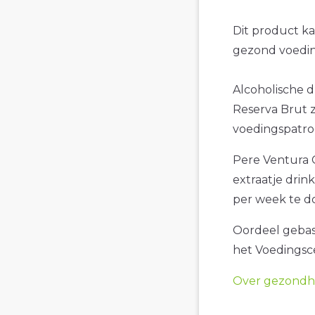
Dit product k
gezond voedin
Alcoholische d
Reserva Brut z
voedingspatro
Pere Ventura C
extraatje drin
per week te d
Oordeel gebase
het Voedings
Over gezondhe