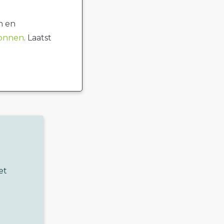
n en
ronnen
. Laatst
et