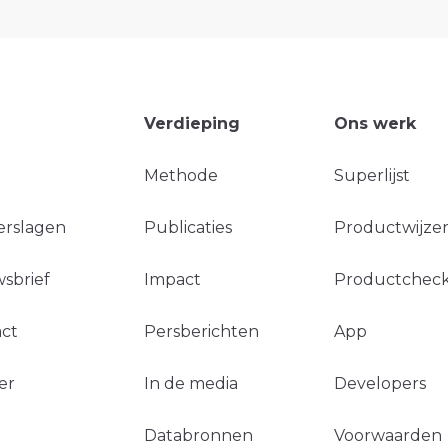
Verdieping
Ons werk
Methode
Superlijst
erslagen
Publicaties
Productwijzer
sbrief
Impact
Productchec
ct
Persberichten
App
er
In de media
Developers
Databronnen
Voorwaarden