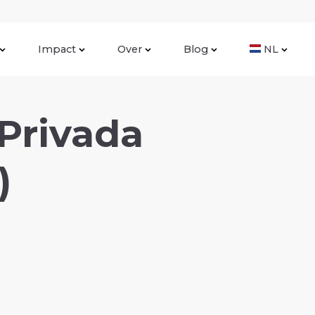
Impact
Over
Blog
NL
 Privada
)