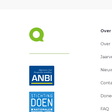
Over
Over
Jaarv
Nieuw
Conta
Done
FAQ