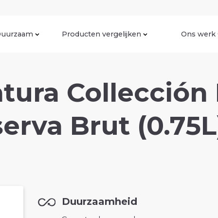
uurzaam
Producten vergelijken
Ons werk
tura Collección
erva Brut (0.75L
Duurzaamheid