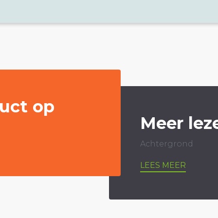
uct op
Meer lez
Achtergrond
LEES MEER