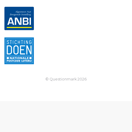
© Questionmark
2026