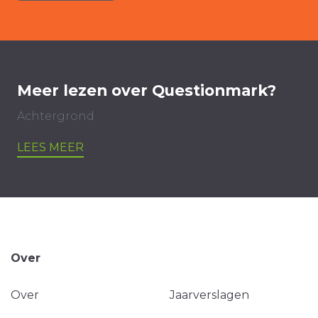
Meer lezen over Questionmark?
Achtergrond
LEES MEER
Over
Over
Jaarverslagen