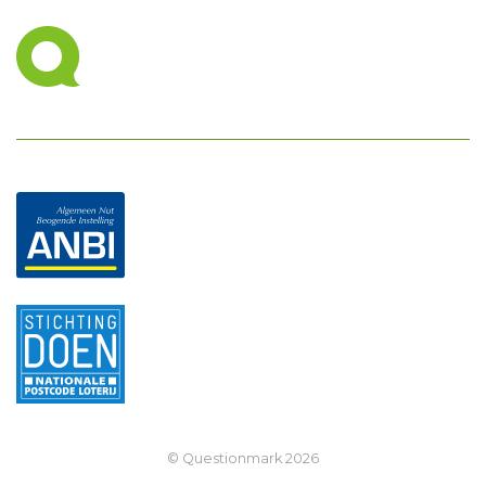
© Questionmark
2026