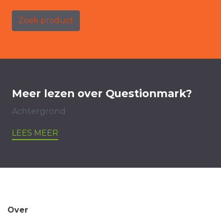
Zoek product
Meer lezen over Questionmark?
Achtergrond
LEES MEER
Over