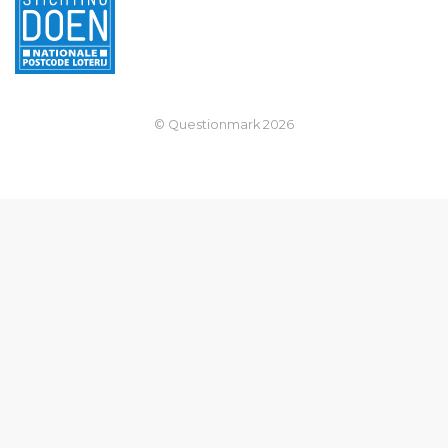
© Questionmark
2026