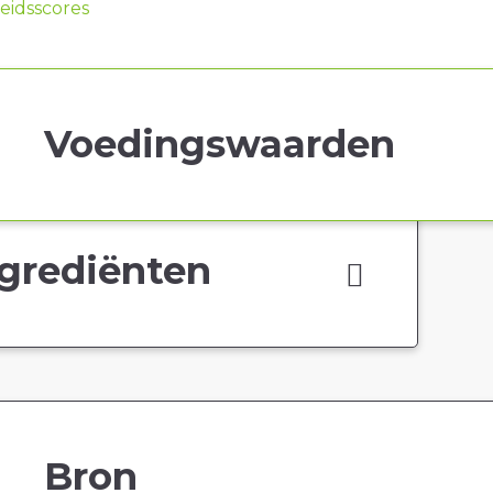
idsscores
Voedingswaarden
grediënten
Bron