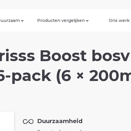
uurzaam
Producten vergelijken
Ons werk
isss Boost bos
6-pack (6 × 200m
Duurzaamheid