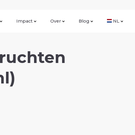
Impact
Over
Blog
NL
vruchten
l)