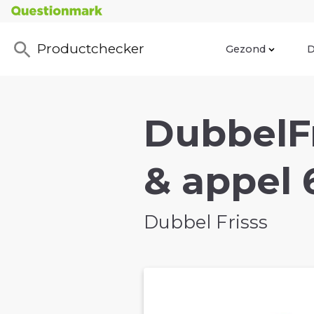
Productchecker
Gezond
D
DubbelFr
& appel 
Dubbel Frisss