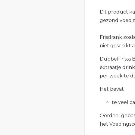
Dit product k
gezond voedin
Frisdrank zoal
niet geschikt 
DubbelFrisss B
extraatje drin
per week te d
Het bevat
te veel c
Oordeel gebase
het Voedings