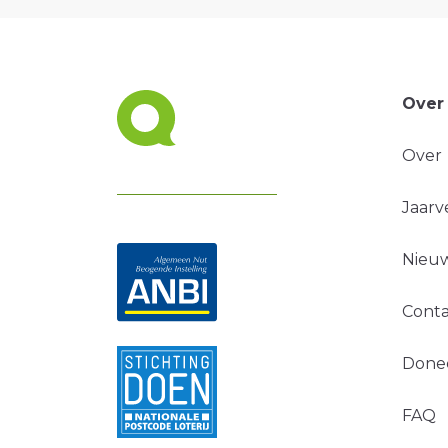
Over
Over
Jaarv
Nieuw
Conta
Done
FAQ