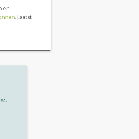
n en
ronnen
. Laatst
met