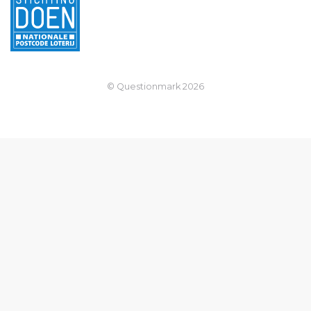
© Questionmark
2026