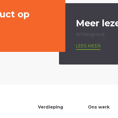
uct op
Meer lez
Achtergrond
LEES MEER
Verdieping
Ons werk