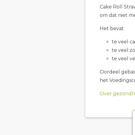
Cake Roll Straw
om dat niet me
Het bevat
te veel c
te veel z
te veel v
Oordeel gebase
het Voedings
Over gezondhe