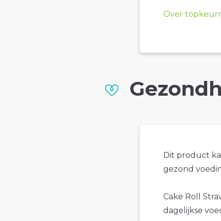
Over topkeur
Gezondh
Dit product k
gezond voedin
Cake Roll Stra
dagelijkse voe