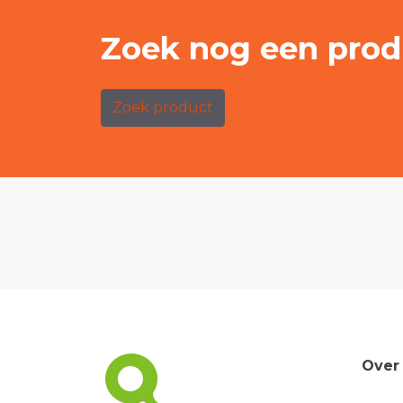
Zoek nog een prod
Zoek product
Over