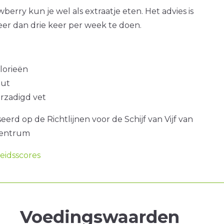
berry kun je wel als extraatje eten. Het advies is
er dan drie keer per week te doen.
alorieën
out
erzadigd vet
erd op de Richtlijnen voor de Schijf van Vijf van
centrum
idsscores
Voedingswaarden