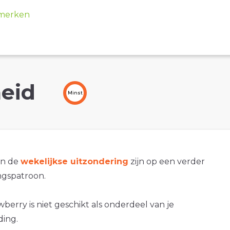
merken
eid
Minst
an de
wekelijkse uitzondering
zijn op een verder
gspatroon.
wberry is niet geschikt als onderdeel van je
ding.