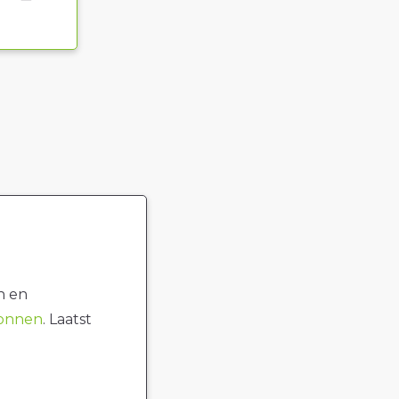
n en
ronnen
. Laatst