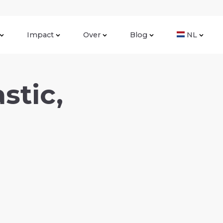
Impact
Over
Blog
NL
stic,