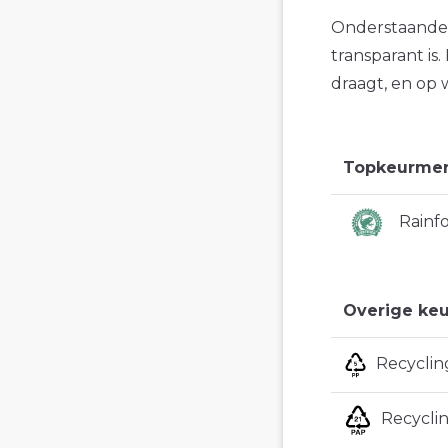
Onderstaande 
transparant is
draagt, en op 
Topkeurme
Rainfo
Overige keu
Recyclin
Recycli