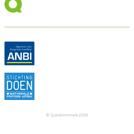
© Questionmark
2026