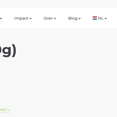
Impact
Over
Blog
NL
0g)
DUCT