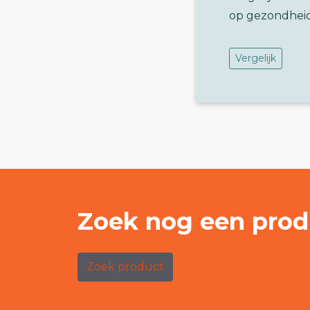
op gezondhei
Vergelijk
Zoek nog een prod
Zoek product