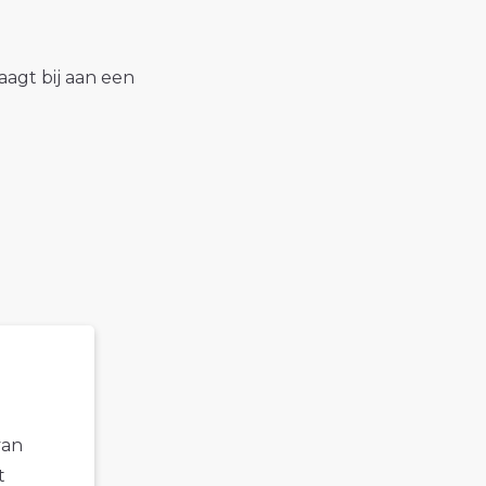
raagt bij aan een
van
t