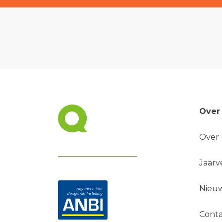
Over
Over
Jaarv
Nieuw
Conta