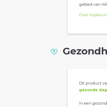
gebied van mil
Over topkeur
Gezondh
Dit product val
gezonde dage
In een gezonde