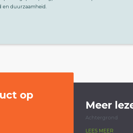
d en duurzaamheid.
uct op
Meer lez
Achtergrond
LEES MEER