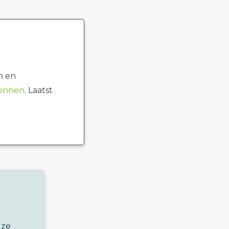
n en
ronnen
. Laatst
uze