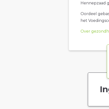
Hennepzaad g
Oordeel gebase
het Voedings
Over gezondhe
In