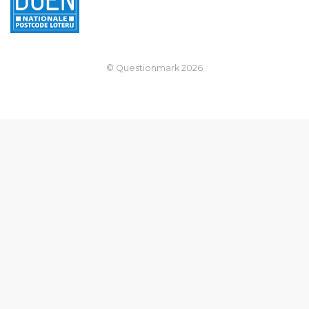
© Questionmark
2026