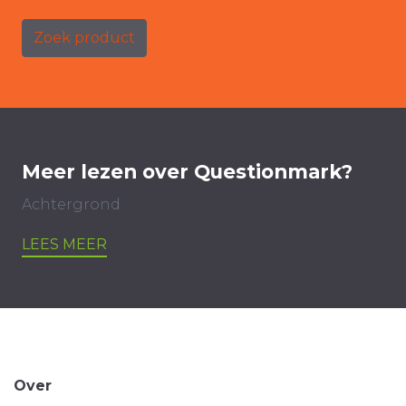
Zoek product
Meer lezen over Questionmark?
Achtergrond
LEES MEER
Over