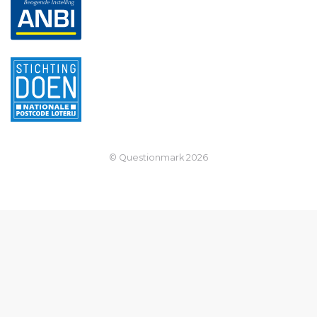
© Questionmark
2026