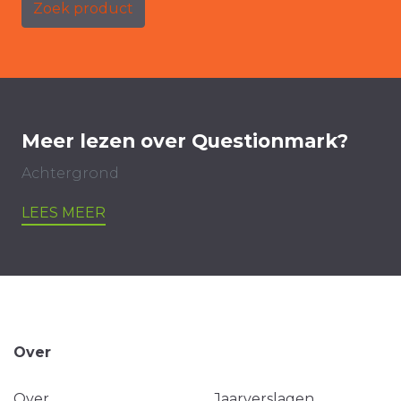
Zoek product
Meer lezen over Questionmark?
Achtergrond
LEES MEER
Over
Over
Jaarverslagen