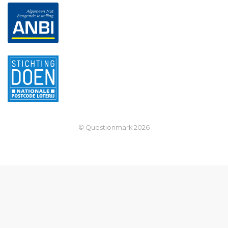
© Questionmark
2026