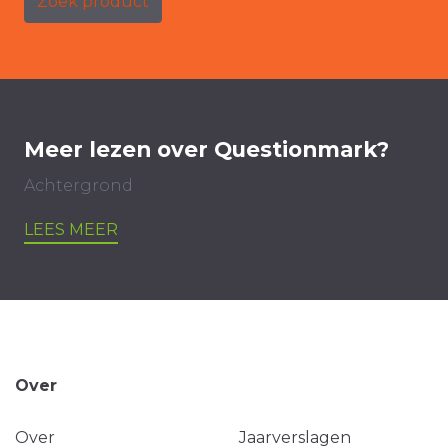
Zoek product
Meer lezen over Questionmark?
Achtergrond
LEES MEER
Over
Over
Jaarverslagen