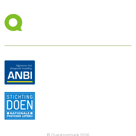
© Questionmark
2026