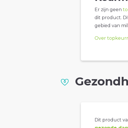
Er zijn geen
t
dit product. D
gebied van mil
Over topkeur
Gezondh
Dit product val
gezonde dage