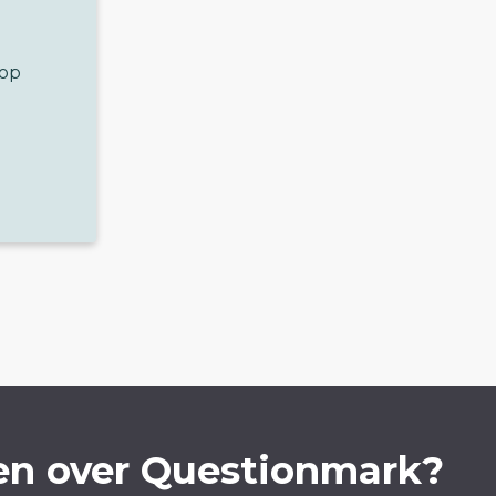
 op
en over Questionmark?