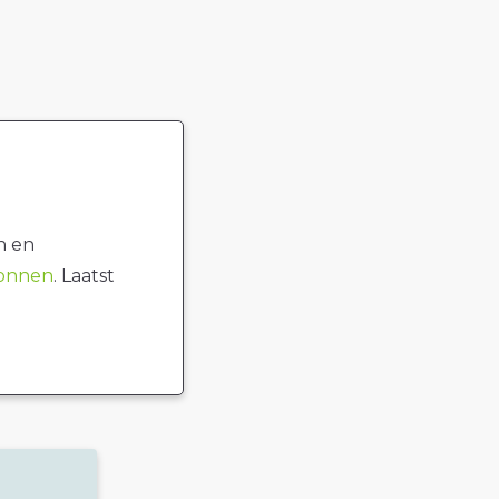
n en
ronnen
. Laatst