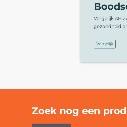
Boods
Vergelijk AH 
gezondheid e
Vergelijk
Zoek nog een prod