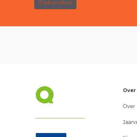
Zoek product
Over
Over
Jaarv