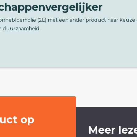
chappenvergelijker
Zonnebloemolie (2L) met een ander product naar keuze
n duurzaamheid.
uct op
Meer lez