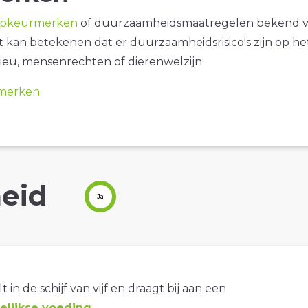
opkeurmerken
of duurzaamheidsmaatregelen bekend 
it kan betekenen dat er duurzaamheidsrisico's zijn op he
ieu, mensenrechten of dierenwelzijn.
merken
eid
Ja
t in de schijf van vijf en draagt bij aan een
lijkse voeding
.