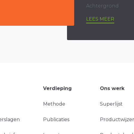
Achtergrond
LEES MEER
Verdieping
Ons werk
Methode
Superlijst
erslagen
Publicaties
Productwijzer