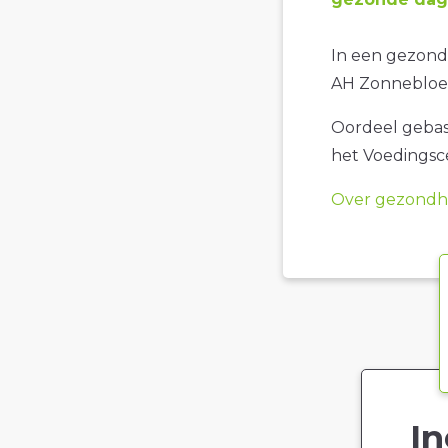
In een gezonde
AH Zonnebloe
Oordeel gebase
het Voedings
Over gezondhe
In