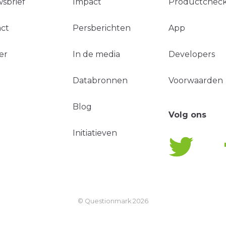
sbrief
Impact
Productchec
ct
Persberichten
App
er
In de media
Developers
Databronnen
Voorwaarden
Blog
Volg ons
Initiatieven
© Questionmark
2026