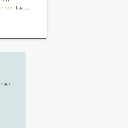
ronnen
. Laatst
 naar