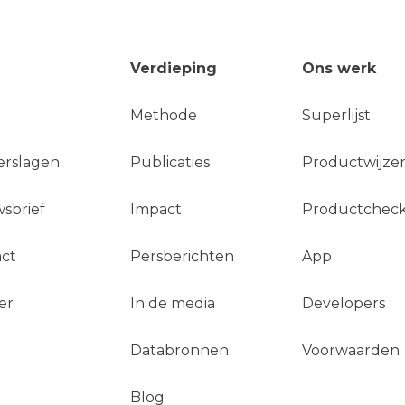
Verdieping
Ons werk
Methode
Superlijst
erslagen
Publicaties
Productwijzer
sbrief
Impact
Productchec
ct
Persberichten
App
er
In de media
Developers
Databronnen
Voorwaarden
Blog