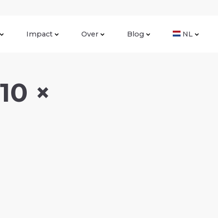
Impact
Over
Blog
NL
10 ×