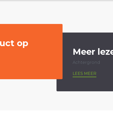
uct op
Meer lez
Achtergrond
LEES MEER