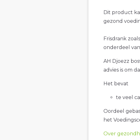
Dit product k
gezond voedin
Frisdrank zoal
onderdeel van 
AH Djoezz bosv
advies is om d
Het bevat
te veel c
Oordeel gebase
het Voedings
Over gezondhe