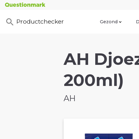
Productchecker
Gezond
D
AH Djoez
200ml)
AH