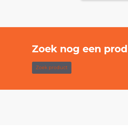
Zoek nog een prod
Zoek product