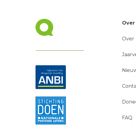
Over
Over
Jaarv
Nieuw
Conta
Done
FAQ