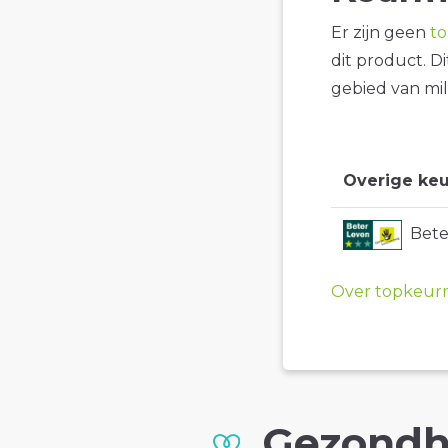
Er zijn geen
t
dit product. D
gebied van mil
Overige keu
Bete
Over topkeur
Gezondh