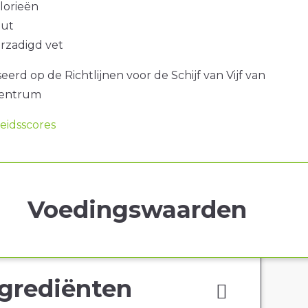
alorieën
out
erzadigd vet
erd op de Richtlijnen voor de Schijf van Vijf van
centrum
idsscores
Voedingswaarden
grediënten