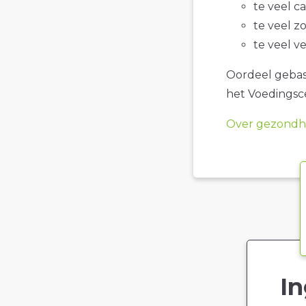
te veel c
te veel z
te veel v
Oordeel gebase
het Voedings
Over gezondhe
In