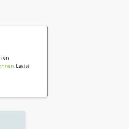
n en
ronnen
. Laatst