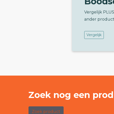
Boods
Vergelijk PLU
ander product
Vergelijk
Zoek nog een prod
Zoek product