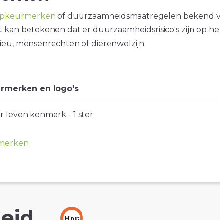
opkeurmerken
of duurzaamheidsmaatregelen bekend 
it kan betekenen dat er duurzaamheidsrisico's zijn op he
ieu, mensenrechten of dierenwelzijn.
rmerken en logo's
r leven kenmerk - 1 ster
merken
eid
Minst