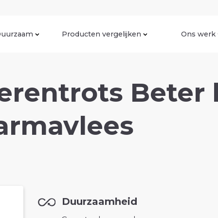
uurzaam
Producten vergelijken
Ons werk
rentrots Beter 
oarmavlees
Duurzaamheid