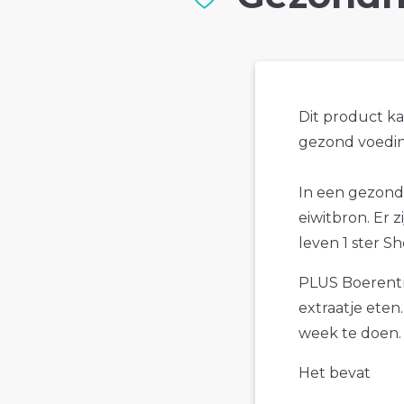
Dit product k
gezond voedin
In een gezond
eiwitbron. Er 
leven 1 ster S
PLUS Boerentro
extraatje eten
week te doen.
Het bevat