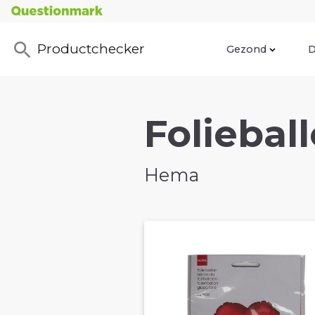
Productchecker
Gezond
D
Foliebal
Hema