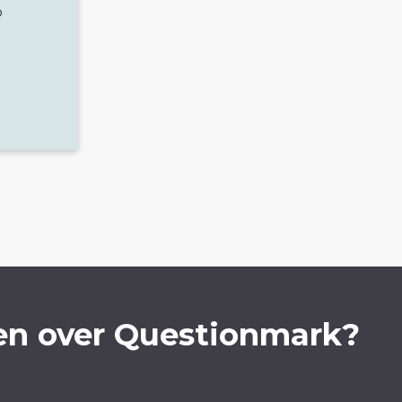
p
en over Questionmark?