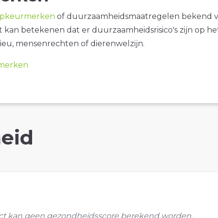
opkeurmerken
of duurzaamheidsmaatregelen bekend 
it kan betekenen dat er duurzaamheidsrisico's zijn op he
ieu, mensenrechten of dierenwelzijn.
merken
eid
uct kan geen gezondheidsscore berekend worden.