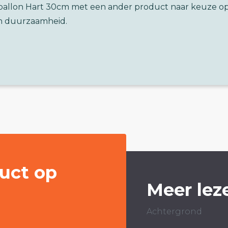
ieballon Hart 30cm met een ander product naar keuze o
n duurzaamheid.
uct op
Meer lez
Achtergrond