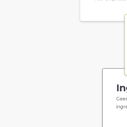
In
Geen
ingr