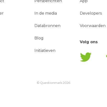
ct
Persberichten
App
er
In de media
Developers
Databronnen
Voorwaarden
Blog
Volg ons
Initiatieven
© Questionmark
2026