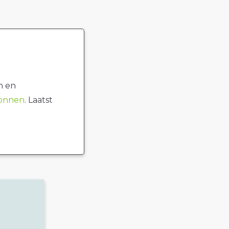
n en
ronnen
. Laatst