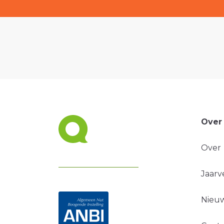
Over
Over
Jaarv
Nieuw