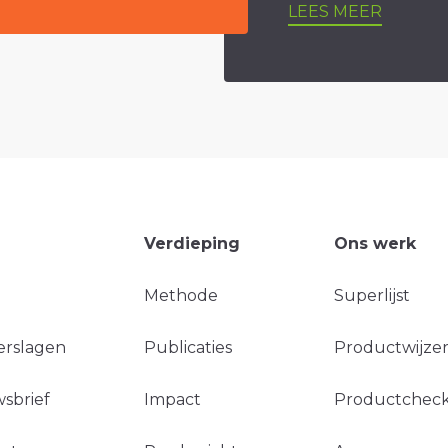
LEES MEER
Verdieping
Ons werk
Methode
Superlijst
erslagen
Publicaties
Productwijzer
sbrief
Impact
Productchec