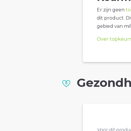
Er zijn geen
t
dit product. D
gebied van mil
Over topkeur
Gezondh
Voor dit prod