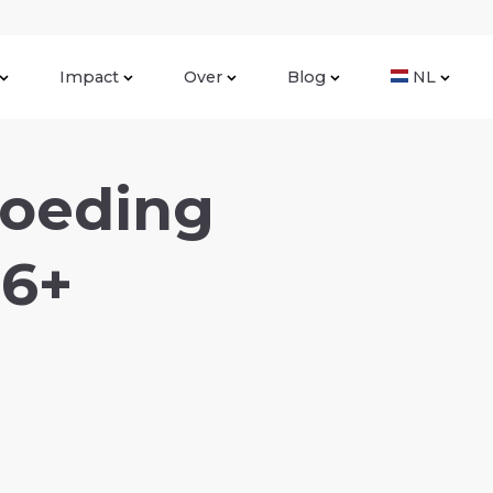
Impact
Over
Blog
NL
voeding
 6+