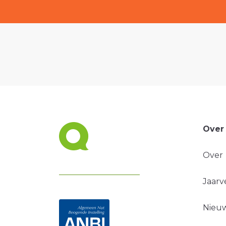
Over
Over
Jaarv
Nieuw