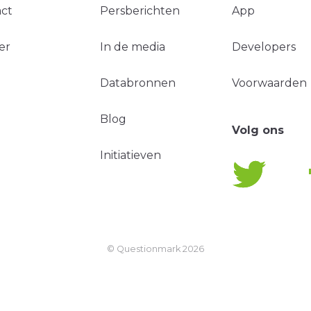
ct
Persberichten
App
er
In de media
Developers
Databronnen
Voorwaarden
Blog
Volg ons
Initiatieven
© Questionmark
2026