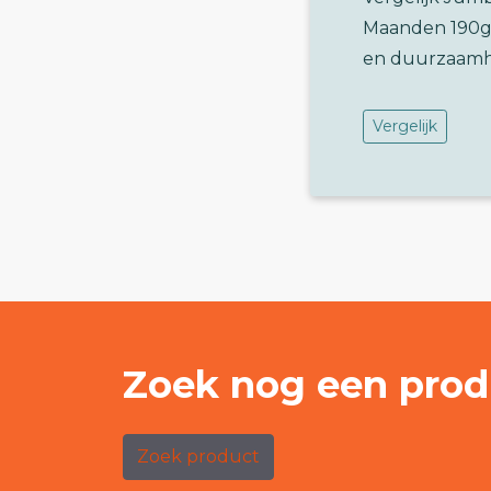
Maanden 190g 
en duurzaamh
Vergelijk
Zoek nog een prod
Zoek product