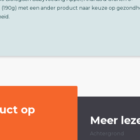
(190g) met een ander product naar keuze op gezondh
eid.
uct op
Meer lez
Achtergrond