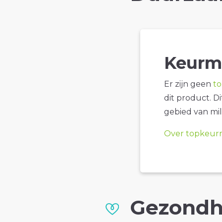
Keurm
Er zijn geen
t
dit product. D
gebied van mil
Over topkeur
Gezondh