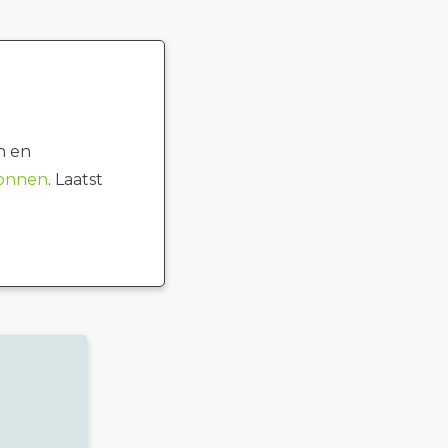
n en
ronnen
. Laatst