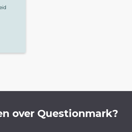
eid
en over Questionmark?