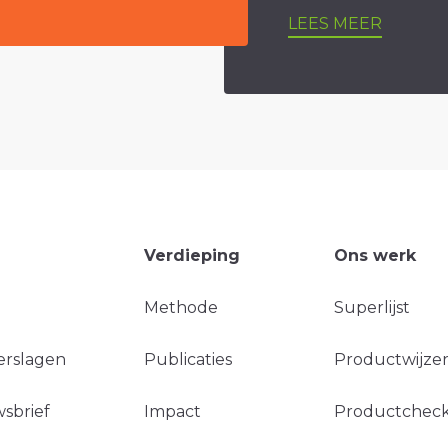
LEES MEER
Verdieping
Ons werk
Methode
Superlijst
erslagen
Publicaties
Productwijzer
sbrief
Impact
Productchec