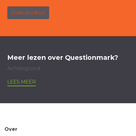
Zoek product
Meer lezen over Questionmark?
Achtergrond
LEES MEER
Over