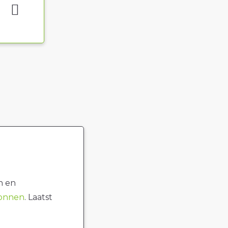
n en
ronnen
. Laatst