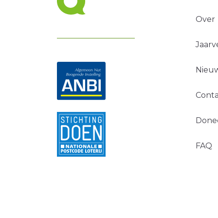
Over
Jaarv
Nieuw
Conta
Done
FAQ