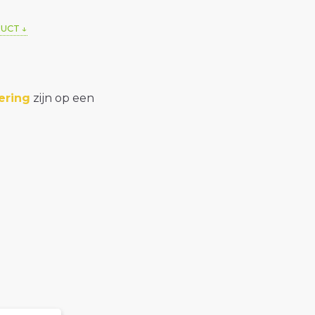
DUCT
ering
zijn op een