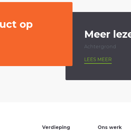
uct op
Meer lez
Achtergrond
LEES MEER
Verdieping
Ons werk