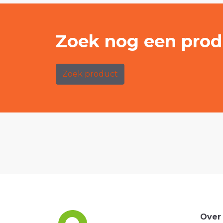
Zoek nog een prod
Zoek product
Over