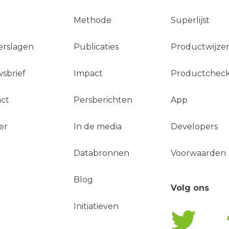
Methode
Superlijst
erslagen
Publicaties
Productwijzer
sbrief
Impact
Productchec
ct
Persberichten
App
er
In de media
Developers
Databronnen
Voorwaarden
Blog
Volg ons
Initiatieven