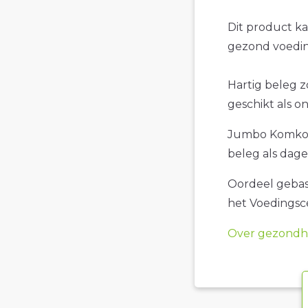
Dit product k
gezond voedin
Hartig beleg 
geschikt als o
Jumbo Komkomm
beleg als dagel
Oordeel gebase
het Voedings
Over gezondhe