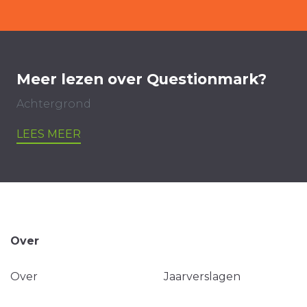
Meer lezen over Questionmark?
Achtergrond
LEES MEER
Over
Over
Jaarverslagen