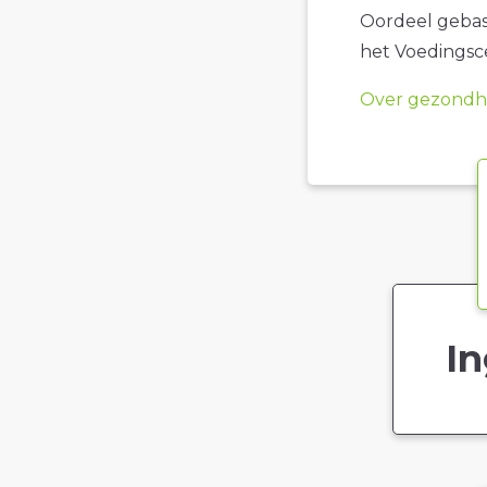
Oordeel gebase
het Voedings
Over gezondhe
In