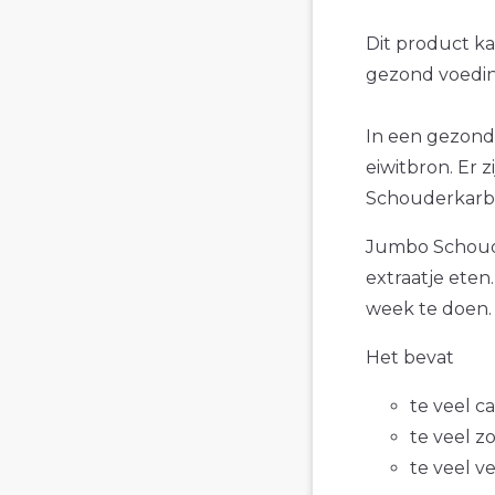
Dit product k
gezond voedin
In een gezond
eiwitbron. Er 
Schouderkarbo
Jumbo Schoude
extraatje eten
week te doen.
Het bevat
te veel c
te veel z
te veel v