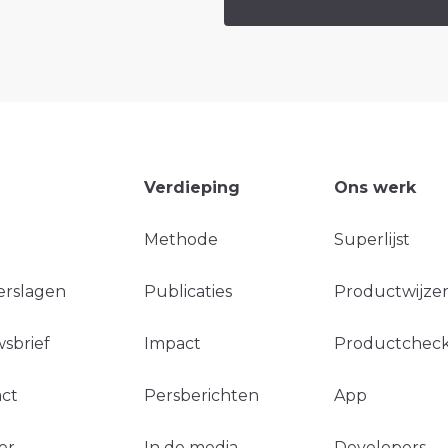
Verdieping
Ons werk
Methode
Superlijst
erslagen
Publicaties
Productwijzer
sbrief
Impact
Productchec
ct
Persberichten
App
er
In de media
Developers