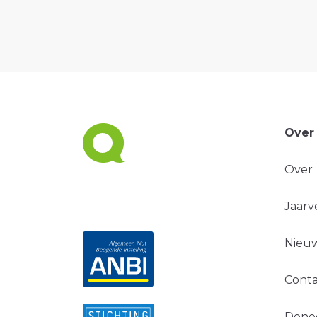
Over
Over
Jaarv
Nieuw
Conta
Done