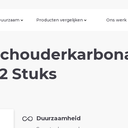
uurzaam
Producten vergelijken
Ons werk
chouderkarbon
2 Stuks
Duurzaamheid