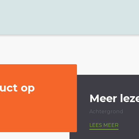
uct op
Meer lez
Achtergrond
LEES MEER