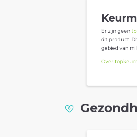
Keurm
Er zijn geen
t
dit product. D
gebied van mil
Over topkeur
Gezondh