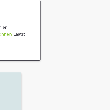
n en
ronnen
. Laatst