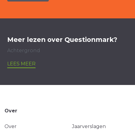
Meer lezen over Questionmark?
Achtergrond
LEES MEER
Over
Over
Jaarverslagen