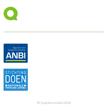
© Questionmark
2026