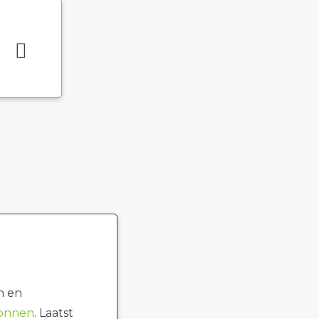
n en
ronnen
. Laatst