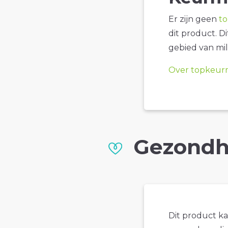
Er zijn geen
t
dit product. D
gebied van mil
Over topkeur
Gezondh
Dit product k