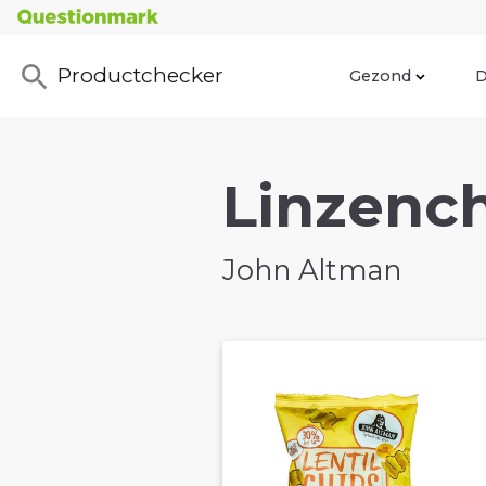
Productchecker
Gezond
D
Linzench
John Altman