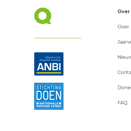
Over
Over
Jaarv
Nieuw
Conta
Done
FAQ