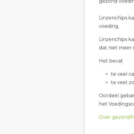
gezond voedin
Linzenchips kaa
voeding.
Linzenchips kaa
dat niet meer 
Het bevat
te veel c
te veel z
Oordeel gebase
het Voedings
Over gezondhe