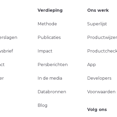
Verdieping
Ons werk
Methode
Superlijst
erslagen
Publicaties
Productwijzer
sbrief
Impact
Productchec
ct
Persberichten
App
er
In de media
Developers
Databronnen
Voorwaarden
Blog
Volg ons