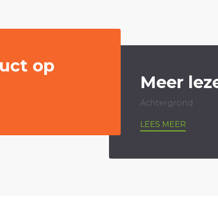
uct op
Meer lez
Achtergrond
LEES MEER