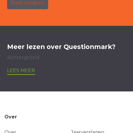
Zoek product
Meer lezen over Questionmark?
Achtergrond
LEES MEER
Over
Over
Jaarverslagen