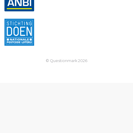
© Questionmark
2026