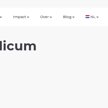
Impact
Over
Blog
NL
ilicum