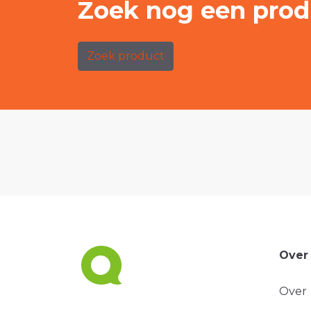
Zoek nog een prod
Zoek product
Over
Over