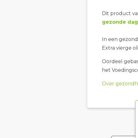
Dit product val
gezonde dage
In een gezonde
Extra vierge oli
Oordeel gebase
het Voedings
Over gezondhe