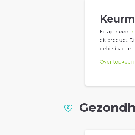
Keurm
Er zijn geen
t
dit product. D
gebied van mil
Over topkeur
Gezondh