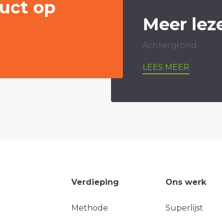
uct op
Meer lez
Achtergrond
LEES MEER
Verdieping
Ons werk
Methode
Superlijst