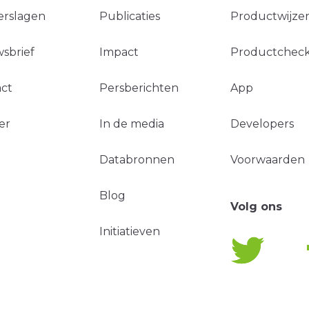
erslagen
Publicaties
Productwijzer
sbrief
Impact
Productchec
ct
Persberichten
App
er
In de media
Developers
Databronnen
Voorwaarden
Blog
Volg ons
Initiatieven