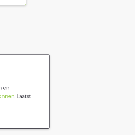
n en
ronnen
. Laatst