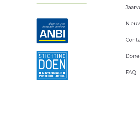
Jaarv
Nieuw
Conta
Done
FAQ