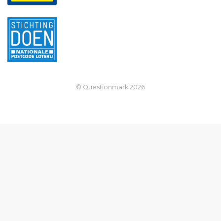
© Questionmark
2026