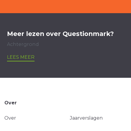
Meer lezen over Questionmark?
Achtergrond
LEES MEER
Over
Over
Jaarverslagen