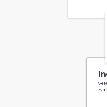
In
Geen
ingr