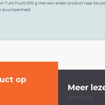
on Tutti Frutti 500 g met een ander product naar keuz
n duurzaamheid.
uct op
Meer lez
Achtergrond