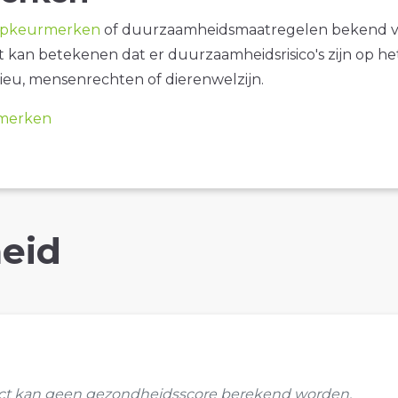
opkeurmerken
of duurzaamheidsmaatregelen bekend 
it kan betekenen dat er duurzaamheidsrisico's zijn op he
ieu, mensenrechten of dierenwelzijn.
merken
eid
uct kan geen gezondheidsscore berekend worden.