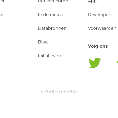
ct
Persberichten
App
er
In de media
Developers
Databronnen
Voorwaarden
Blog
Volg ons
Initiatieven
© Questionmark
2026