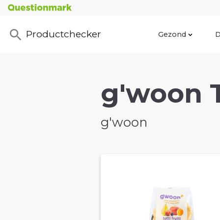
Productchecker
Gezond
D
g'woon T
g'woon