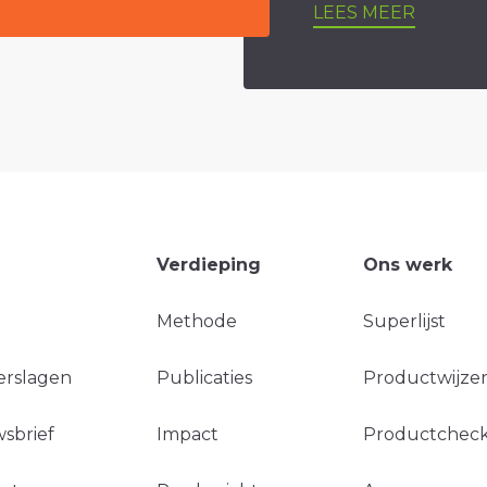
LEES MEER
Verdieping
Ons werk
Methode
Superlijst
erslagen
Publicaties
Productwijzer
sbrief
Impact
Productchec