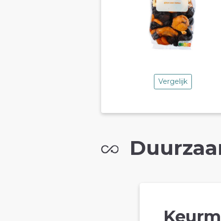
Vergelijk
Duurzaa
Keurm