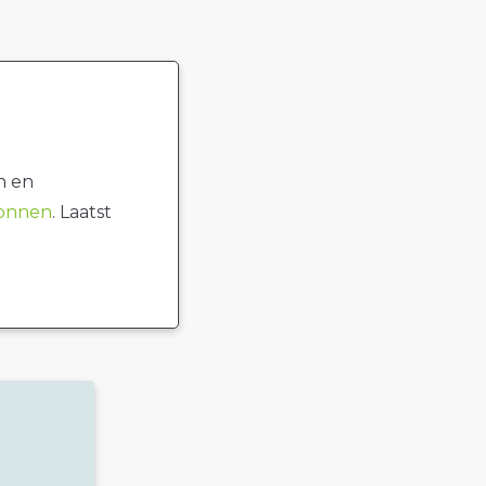
n en
ronnen
. Laatst