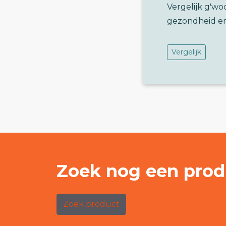
Vergelijk g'wo
gezondheid e
Vergelijk
Zoek nog een prod
Zoek product