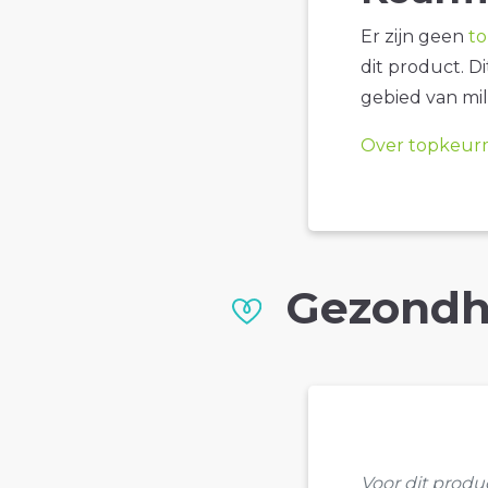
Er zijn geen
t
dit product. D
gebied van mil
Over topkeur
Gezondh
Voor dit prod