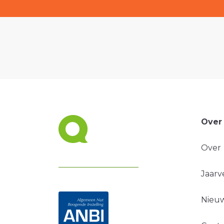
Over
Over
Jaarv
Nieuw