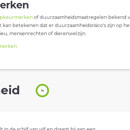
erken
opkeurmerken
of duurzaamheidsmaatregelen bekend 
it kan betekenen dat er duurzaamheidsrisico's zijn op he
ieu, mensenrechten of dierenwelzijn.
merken
eid
Ja
t in de schijf van vijf en draagt bij aan een