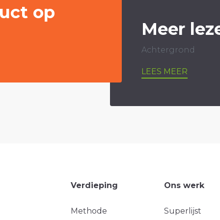
uct op
Meer lez
Achtergrond
LEES MEER
Verdieping
Ons werk
Methode
Superlijst