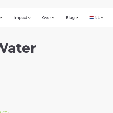
Impact
Over
Blog
NL
Water
DUCT