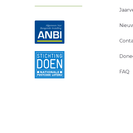
Jaarv
Nieuw
Conta
Done
FAQ