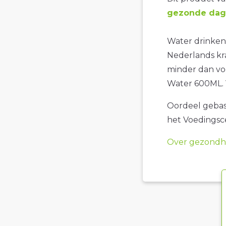
gezonde dage
Water drinken 
Nederlands kra
minder dan voo
Water 600ML. V
Oordeel gebase
het Voedings
Over gezondhe