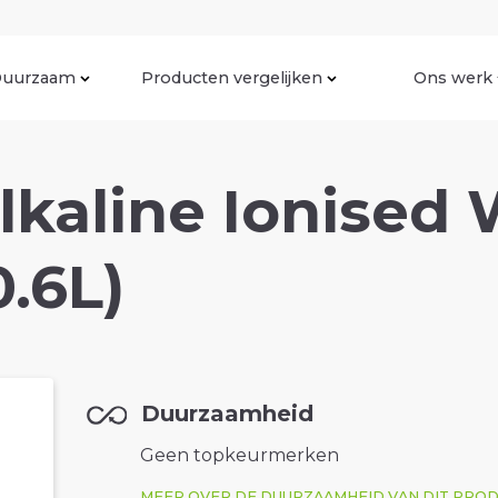
uurzaam
Producten vergelijken
Ons werk
lkaline Ionised 
.6L)
Duurzaamheid
Geen topkeurmerken
MEER OVER DE DUURZAAMHEID VAN DIT PRO