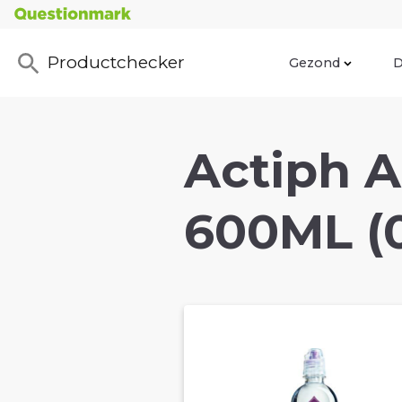
Productchecker
Gezond
D
Actiph A
600ML (0