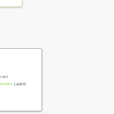
n en
ronnen
. Laatst