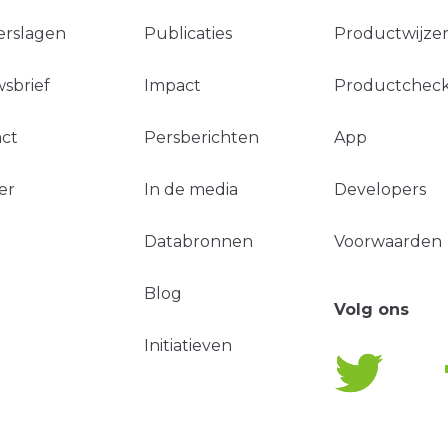
erslagen
Publicaties
Productwijzer
sbrief
Impact
Productchec
ct
Persberichten
App
er
In de media
Developers
Databronnen
Voorwaarden
Blog
Volg ons
Initiatieven