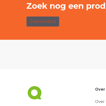
Zoek nog een prod
Zoek product
Over
Over