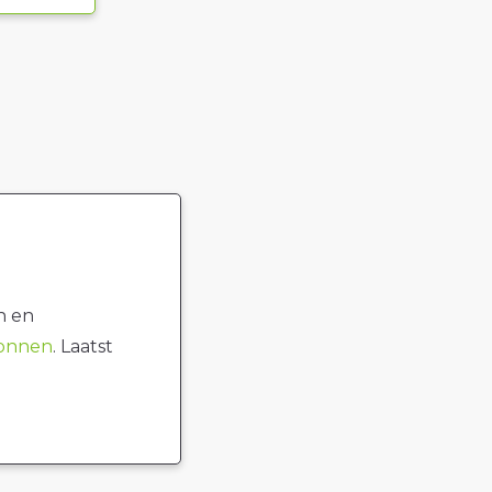
n en
ronnen
. Laatst