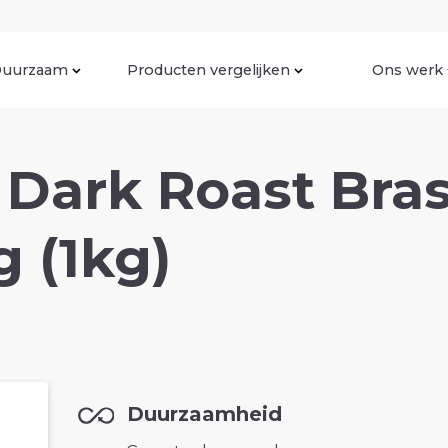
uurzaam
Producten vergelijken
Ons werk
Dark Roast Bras
g (1kg)
Duurzaamheid