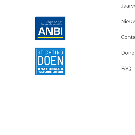
Jaarv
Nieuw
Conta
Done
FAQ