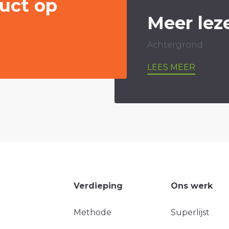
uct op
Meer lez
Achtergrond
LEES MEER
Verdieping
Ons werk
Methode
Superlijst