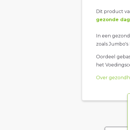
Dit product val
gezonde dage
In een gezonde
zoals Jumbo's D
Oordeel gebase
het Voedings
Over gezondhe