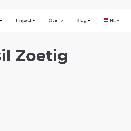
Impact
Over
Blog
NL
il Zoetig