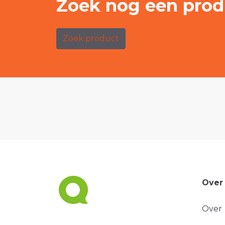
Zoek nog een prod
Zoek product
Over
Over