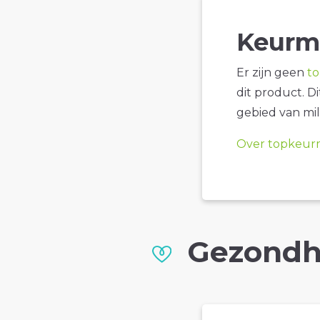
Keurm
Er zijn geen
t
dit product. D
gebied van mil
Over topkeur
Gezondh