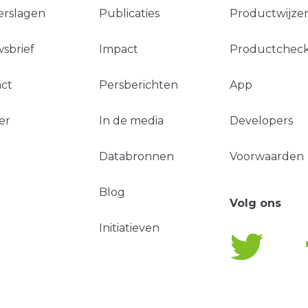
erslagen
Publicaties
Productwijzer
sbrief
Impact
Productchec
ct
Persberichten
App
er
In de media
Developers
Databronnen
Voorwaarden
Blog
Volg ons
Initiatieven