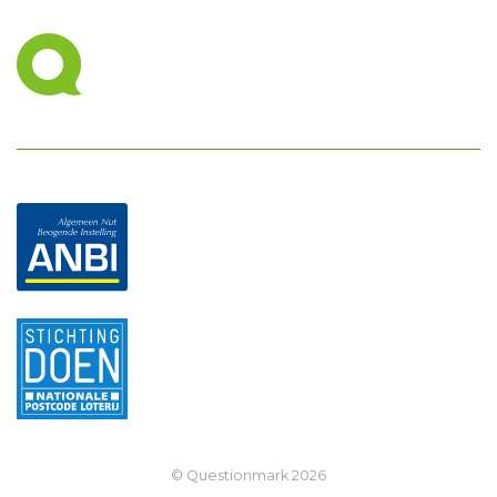
© Questionmark
2026