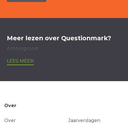
Meer lezen over Questionmark?
Achtergrond
LEES MEER
Over
Over
Jaarverslagen